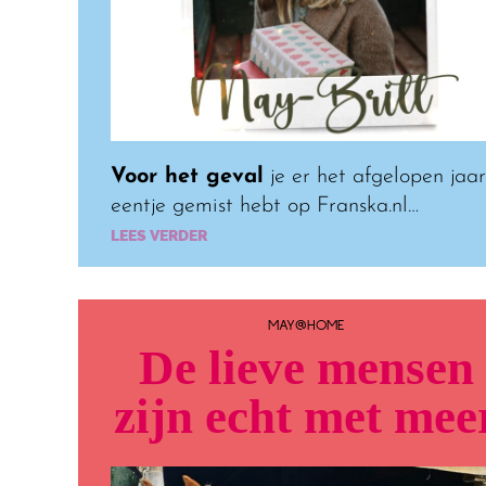
Voor het geval
je er het afgelopen jaar
eentje gemist hebt op Franska.nl…
LEES VERDER
MAY@HOME
De lieve mensen
zijn echt met mee