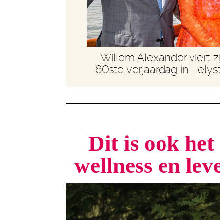
Willem Alexander viert zi
60ste verjaardag in Lelys
Dit is ook he
wellness en le