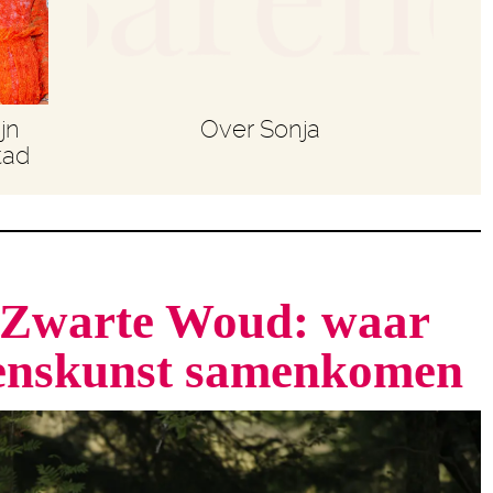
jn
Over Sonja
tad
t Zwarte Woud: waar
venskunst samenkomen