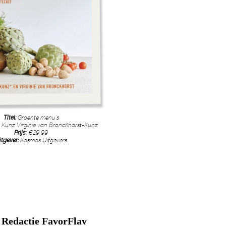
Titel:
Groente menu’s
 Kunz Virginie van Bronckhorst-Kunz
Prijs:
€29,99
itgever:
Kosmos Uitgevers
Redactie FavorFlav
: