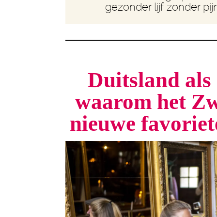
gezonder lijf zonder pij
Duitsland als 
waarom het Zw
nieuwe favorie