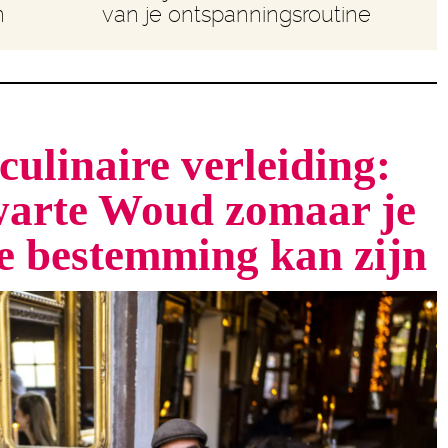
n
van je ontspanningsroutine
culinaire verleiding:
arte Woud zomaar je
te bestemming kan zijn