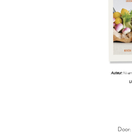
Auteur:
Niven
U
Door