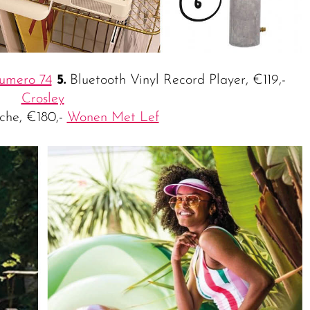
umero 74
5.
Bluetooth Vinyl Record Player, €119,-
Crosley
che, €180,-
Wonen Met Lef