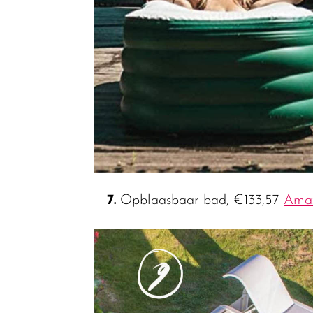
7.
Opblaasbaar bad, €133,57
Ama