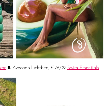
zon
8.
Avocado luchtbed, €26,09
Swim Essentials