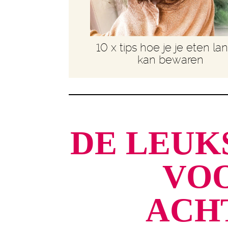
10 x tips hoe je je eten la
kan bewaren
DE LEUK
VOO
ACH