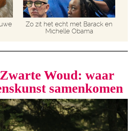
euwe
Zo zit het echt met Barack en
Michelle Obama
t Zwarte Woud: waar
venskunst samenkomen