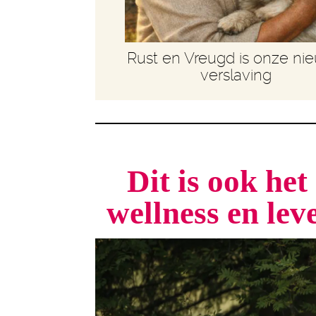
Rust en Vreugd is onze ni
verslaving
Dit is ook he
wellness en le