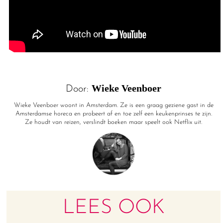
Wieke Veenboer
Door:
Wieke Veenboer woont in Amsterdam. Ze is een graag geziene gast in de
Amsterdamse horeca en probeert af en toe zelf een keukenprinses te zijn.
Ze houdt van reizen, verslindt boeken maar speelt ook Netflix uit.
LEES OOK