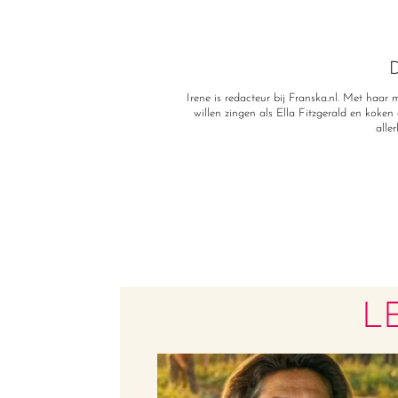
D
Irene is redacteur bij Franska.nl. Met haa
willen zingen als Ella Fitzgerald en koken a
alle
L