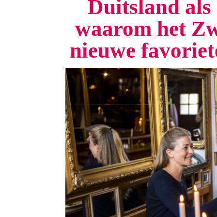
Duitsland als 
waarom het Zw
nieuwe favorie