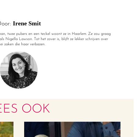
Irene Smit
oor:
r man, twee pubers en een teckel woont ze in Haarlem. Ze zou graag
ls Nigella Lawson. Tot het zover is, blijft ze lekker schrijven over
rlei zaken die haar verbazen.
EES OOK