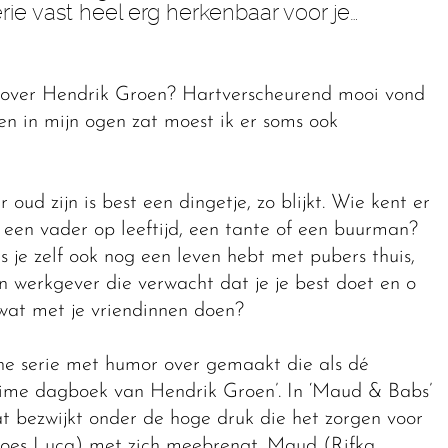
ie vast heel erg herkenbaar voor je…
e over Hendrik Groen? Hartverscheurend mooi vond
en in mijn ogen zat moest ik er soms ook
ud zijn is best een dingetje, zo blijkt. Wie kent er
 een vader op leeftijd, een tante of een buurman?
ls je zelf ook nog een leven hebt met pubers thuis,
n werkgever die verwacht dat je je best doet en o
 wat met je vriendinnen doen?
he serie met humor over gemaakt die als dé
eime dagboek van Hendrik Groen’. In ‘Maud & Babs’
t bezwijkt onder de hoge druk die het zorgen voor
Loes Luca) met zich meebrengt. Maud (Rifka