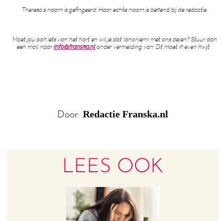
Theresa’s naam is gefingeerd. Haar echte naam is bekend bij de redactie.
Moet jou ook iets van het hart en wil je dat (anoniem) met ons delen? Stuur dan
een mail naar
info@franska.nl
onder vermelding van ‘Dit moet ik even kwijt’.
Redactie Franska.nl
Door:
LEES OOK