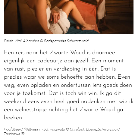
Palais-Vital-Alhambra © Badeparadies Schwarzwald
Een reis naar het Zwarte Woud is daarmee
eigenlijk een cadeautje aan jezelf. Een moment
van rust, plezier en verdieping in één. Dat is
precies waar we soms behoefte aan hebben. Even
weg, even opladen en ondertussen iets goeds doen
voor je toekomst. Dat is toch win win. Ik ga dit
weekend eens even heel goed nadenken met wie ik
een welnesstripje richting het Zwarte Woud ga
boeken.
Hoofdbeeld: Wellness im Schwarzwald © Christoph Eberle_Schwarzwald
Tourismus (5)