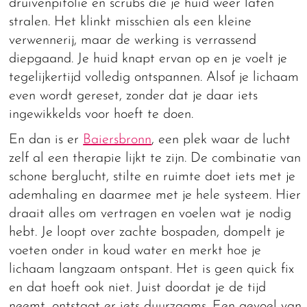
druivenpitolie en scrubs die je huid weer laten
stralen. Het klinkt misschien als een kleine
verwennerij, maar de werking is verrassend
diepgaand. Je huid knapt ervan op en je voelt je
tegelijkertijd volledig ontspannen. Alsof je lichaam
even wordt gereset, zonder dat je daar iets
ingewikkelds voor hoeft te doen.
En dan is er
Baiersbronn
, een plek waar de lucht
zelf al een therapie lijkt te zijn. De combinatie van
schone berglucht, stilte en ruimte doet iets met je
ademhaling en daarmee met je hele systeem. Hier
draait alles om vertragen en voelen wat je nodig
hebt. Je loopt over zachte bospaden, dompelt je
voeten onder in koud water en merkt hoe je
lichaam langzaam ontspant. Het is geen quick fix
en dat hoeft ook niet. Juist doordat je de tijd
neemt, ontstaat er iets duurzaams. Een gevoel van