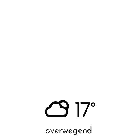
17°
overwegend