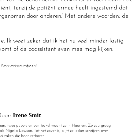
nt, tenzij de patiënt ermee heeft ingestemd dat
rgenomen door anderen.’ Met andere woorden: de
e. Ik weet zeker dat ik het nu veel minder lastig
komt of de coassistent even mee mag kijken.
Bron: radar.avrotros.nl
Irene Smit
oor:
r man, twee pubers en een teckel woont ze in Haarlem. Ze zou graag
ls Nigella Lawson. Tot het zover is, blijft ze lekker schrijven over
rlei zaken die haar verbazen.