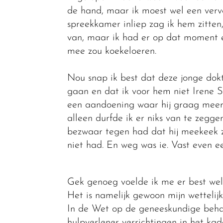
de hand, maar ik moest wel een verv
spreekkamer inliep zag ik hem zitten,
van, maar ik had er op dat moment eve
mee zou koekeloeren.
Nou snap ik best dat deze jonge dok
gaan en dat ik voor hem niet Irene
een aandoening waar hij graag meer o
alleen durfde ik er niks van te zeggen
bezwaar tegen had dat hij meekeek z
niet had. En weg was ie. Vast even e
Gek genoeg voelde ik me er best wel l
Het is namelijk gewoon mijn wettelij
In de Wet op de geneeskundige beh
hulpverlener verrichtingen in het ka