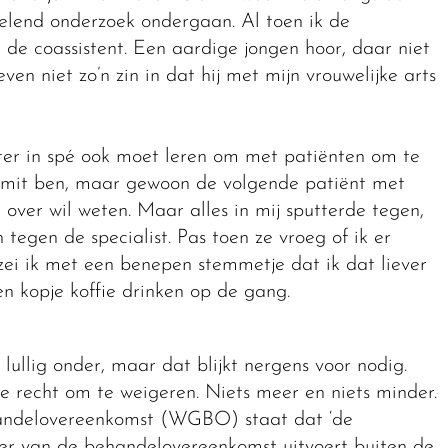
elend onderzoek ondergaan. Al toen ik de
 de coassistent. Een aardige jongen hoor, daar niet
n niet zo’n zin in dat hij met mijn vrouwelijke arts
ter in spé ook moet leren om met patiënten om te
 Smit ben, maar gewoon de volgende patiënt met
ver wil weten. Maar alles in mij sputterde tegen,
 tegen de specialist. Pas toen ze vroeg of ik er
ei ik met een benepen stemmetje dat ik dat liever
en kopje koffie drinken op de gang.
ullig onder, maar dat blijkt nergens voor nodig.
ke recht om te weigeren. Niets meer en niets minder.
andelovereenkomst (WGBO) staat dat ‘de
der van de behandelovereenkomst uitvoert buiten de