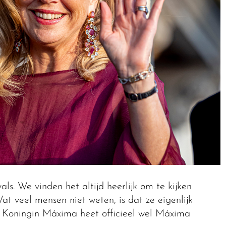
als. We vinden het altijd heerlijk om te kijken
t veel mensen niet weten, is dat ze eigenlijk
 Koningin Máxima heet officieel wel Máxima