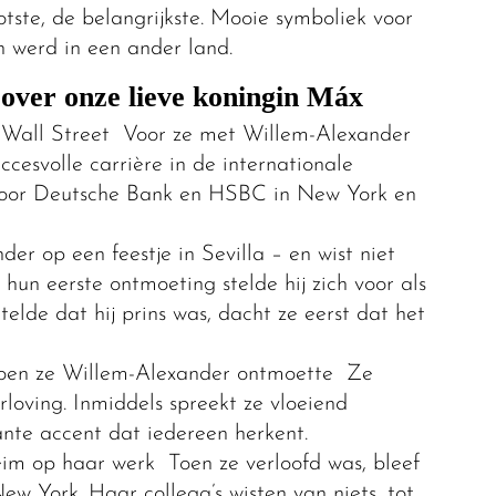
tste, de belangrijkste. Mooie symboliek voor
n werd in een ander land.
 over onze lieve koningin Máx
 Wall Street Voor ze met Willem-Alexander
esvolle carrière in de internationale
 voor Deutsche Bank en HSBC in New York en
r op een feestje in Sevilla – en wist niet
 hun eerste ontmoeting stelde hij zich voor als
rtelde dat hij prins was, dacht ze eerst dat het
oen ze Willem-Alexander ontmoette Ze
rloving. Inmiddels spreekt ze vloeiend
te accent dat iedereen herkent.
eim op haar werk Toen ze verloofd was, bleef
w York. Haar collega’s wisten van niets, tot