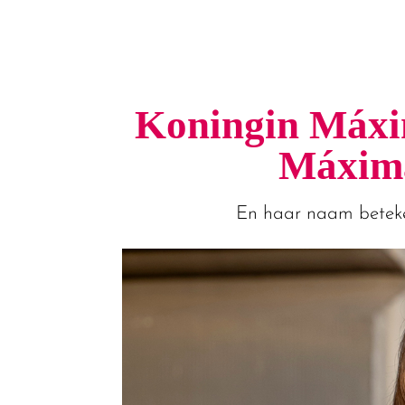
Koningin Máxim
Máxima
En haar naam betekent