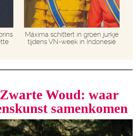
prins
Máxima schittert in groen jurkje
tte
tijdens VN-week in Indonesië
t Zwarte Woud: waar
venskunst samenkomen