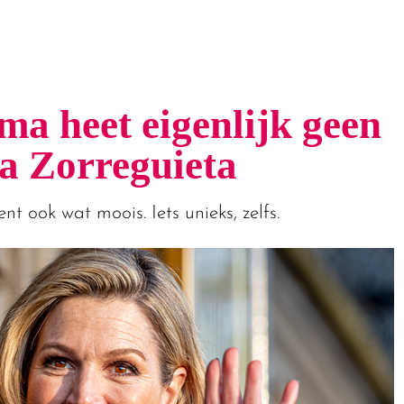
a heet eigenlijk geen
 Zorreguieta
 ook wat moois. Iets unieks, zelfs.