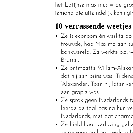
het Latijnse maximus = de groo
iemand die uiteindelijk koningi
10 verrassende weetjes
Ze is econoom én werkte op
trouwde, had Máxima een succ
bankwereld. Ze werkte o.a.
Brussel.
Ze ontmoette Willem-Alexande
dat hij een prins was Tijdens
‘Alexander’. Toen hij later ve
een grapje was.
Ze sprak geen Nederlands t
leerde de taal pas na hun ve
Nederlands, met dat charman
Ze hield haar verloving geh
ze gewoon op haar werk in Ne