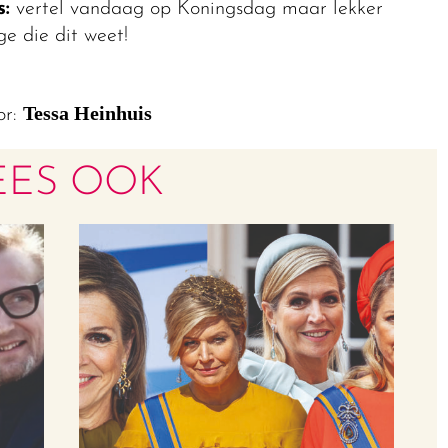
:
vertel vandaag op Koningsdag maar lekker
ige die dit weet!
Tessa Heinhuis
or:
EES OOK