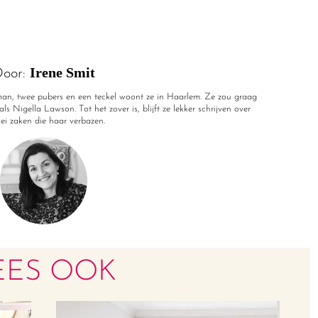
Irene Smit
oor:
r man, twee pubers en een teckel woont ze in Haarlem. Ze zou graag
ls Nigella Lawson. Tot het zover is, blijft ze lekker schrijven over
rlei zaken die haar verbazen.
EES OOK