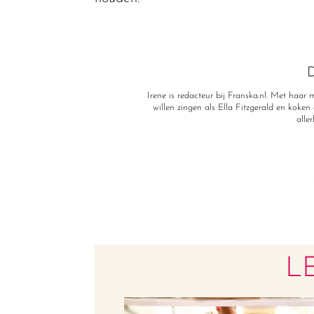
D
Irene is redacteur bij Franska.nl. Met haa
willen zingen als Ella Fitzgerald en koken a
alle
L