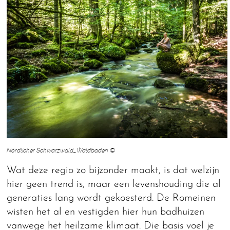
Nördlicher Schwarzwald_Waldbaden ©
Wat deze regio zo bijzonder maakt, is dat welzijn
hier geen trend is, maar een levenshouding die al
generaties lang wordt gekoesterd. De Romeinen
wisten het al en vestigden hier hun badhuizen
vanwege het heilzame klimaat. Die basis voel je