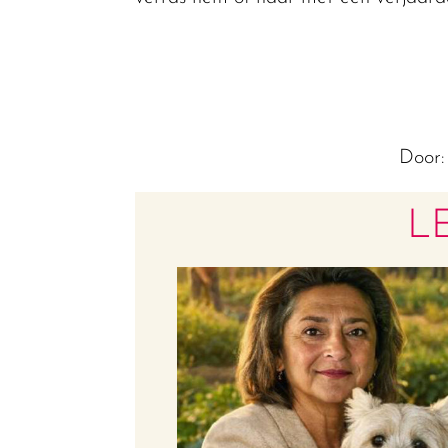
Door
L