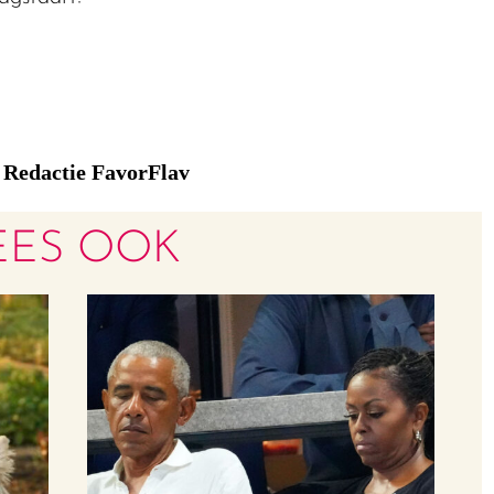
Redactie FavorFlav
:
EES OOK