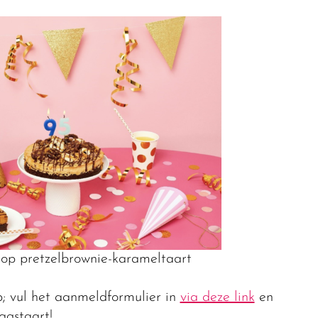
op pretzelbrownie-karameltaart
op; vul het aanmeldformulier in
via deze link
en
agstaart!