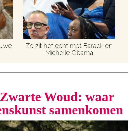
euwe
Zo zit het echt met Barack en
Michelle Obama
t Zwarte Woud: waar
venskunst samenkomen