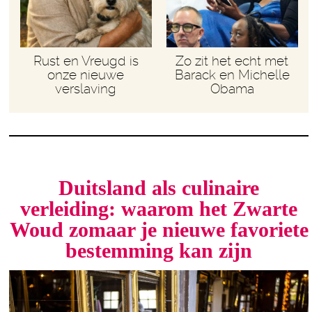
Rust en Vreugd is
Zo zit het echt met
onze nieuwe
Barack en Michelle
verslaving
Obama
Duitsland als culinaire
verleiding: waarom het Zwarte
Woud zomaar je nieuwe favoriete
bestemming kan zijn