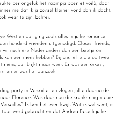
drukte per ongeluk het raampje open et voilà, daar
nner me dat ik je zoveel kleiner vond dan ik dacht.
ok weer te zijn. Echter.
e West en dat ging zoals alles in jullie romance
rden honderd vrienden uitgenodigd. Closest friends,
n wij nuchtere Nederlanders dan een beetje om
ds kan een mens hebben? Bij ons tel je die op twee
t mens, dat blijkt maar weer. Er was een orkest,
ium’ en er was het aanzoek.
ding party in Versailles en vlogen jullie daarna de
) naar Florence. Was daar nou die krankzinnig mooie
rsailles? Ik ben het even kwijt. Wat ik wel weet, is
altaar werd gebracht en dat Andrea Bocelli jullie