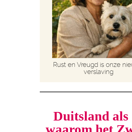
Rust en Vreugd is onze ni
verslaving
Duitsland als 
waarom het Zw