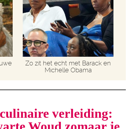
euwe
Zo zit het echt met Barack en
Michelle Obama
culinaire verleiding:
arte Woud zomaar je