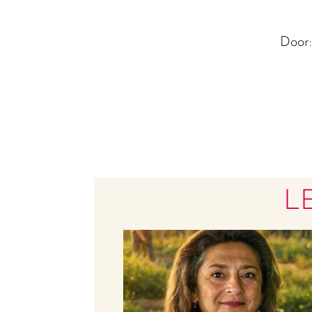
Door
L