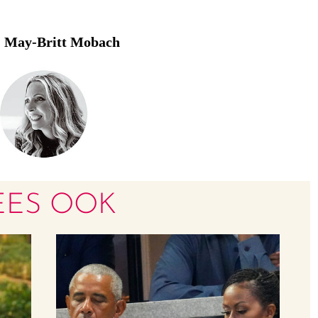
May-Britt Mobach
:
EES OOK