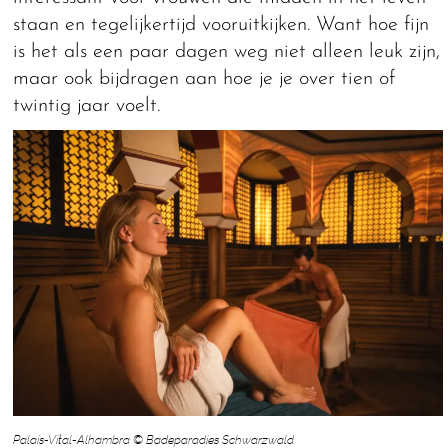
staan en tegelijkertijd vooruitkijken. Want hoe fijn
is het als een paar dagen weg niet alleen leuk zijn,
maar ook bijdragen aan hoe je je over tien of
twintig jaar voelt.
Palais-Vital-Alhambra © Badeparadies Schwarzwald