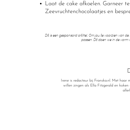
Laat de cake afkoelen. Garneer ten
Zeevruchtenchocolaatjes en bespr
Dit is een gesponsord artikel. Om jou te voorzien van de
passen. Dit doen we in de vorm 
D
Irene is redacteur bij Franska.nl. Met haa
willen zingen als Ella Fitzgerald en koken a
alle