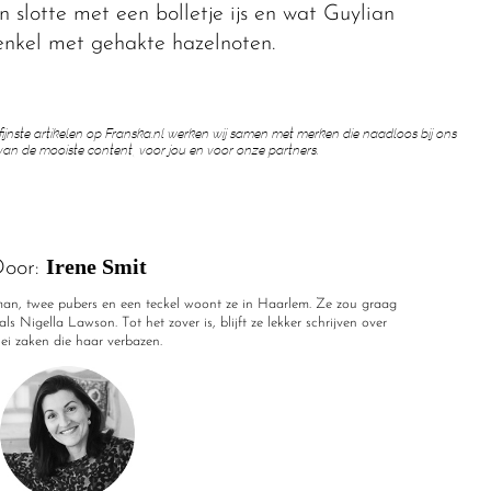
 slotte met een bolletje ijs en wat Guylian
enkel met gehakte hazelnoten.
 fijnste artikelen op Franska.nl werken wij samen met merken die naadloos bij ons
van de mooiste content, voor jou en voor onze partners.
Irene Smit
oor:
r man, twee pubers en een teckel woont ze in Haarlem. Ze zou graag
ls Nigella Lawson. Tot het zover is, blijft ze lekker schrijven over
rlei zaken die haar verbazen.