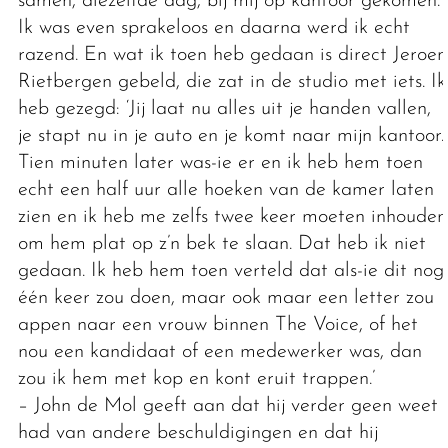
samen, diezelfde dag, bij mij op kantoor gekomen.
Ik was even sprakeloos en daarna werd ik echt
razend. En wat ik toen heb gedaan is direct Jeroen
Rietbergen gebeld, die zat in de studio met iets. Ik
heb gezegd: ‘Jij laat nu alles uit je handen vallen,
je stapt nu in je auto en je komt naar mijn kantoor.’
Tien minuten later was-ie er en ik heb hem toen
echt een half uur alle hoeken van de kamer laten
zien en ik heb me zelfs twee keer moeten inhouden
om hem plat op z’n bek te slaan. Dat heb ik niet
gedaan. Ik heb hem toen verteld dat als-ie dit nog
één keer zou doen, maar ook maar een letter zou
appen naar een vrouw binnen The Voice, of het
nou een kandidaat of een medewerker was, dan
zou ik hem met kop en kont eruit trappen.’
– John de Mol geeft aan dat hij verder geen weet
had van andere beschuldigingen en dat hij