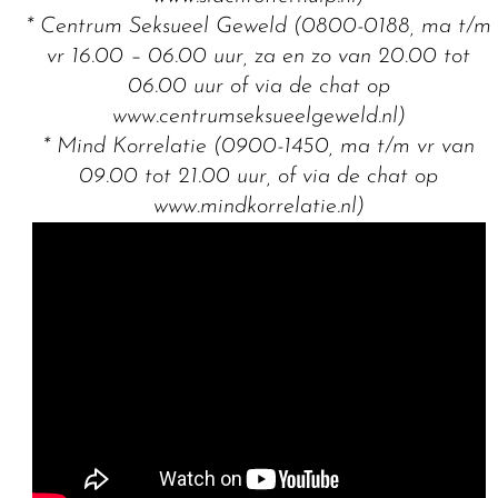
* Centrum Seksueel Geweld (0800-0188, ma t/m
vr 16.00 – 06.00 uur, za en zo van 20.00 tot
06.00 uur of via de chat op
www.centrumseksueelgeweld.nl)
* Mind Korrelatie (0900-1450, ma t/m vr van
09.00 tot 21.00 uur, of via de chat op
www.mindkorrelatie.nl)