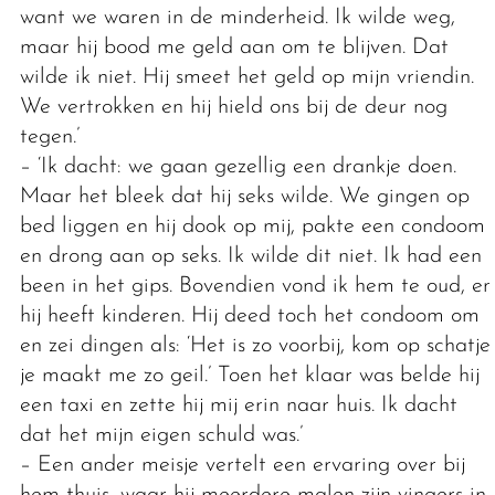
want we waren in de minderheid. Ik wilde weg,
maar hij bood me geld aan om te blijven. Dat
wilde ik niet. Hij smeet het geld op mijn vriendin.
We vertrokken en hij hield ons bij de deur nog
tegen.’
– ‘Ik dacht: we gaan gezellig een drankje doen.
Maar het bleek dat hij seks wilde. We gingen op
bed liggen en hij dook op mij, pakte een condoom
en drong aan op seks. Ik wilde dit niet. Ik had een
been in het gips. Bovendien vond ik hem te oud, en
hij heeft kinderen. Hij deed toch het condoom om
en zei dingen als: ‘Het is zo voorbij, kom op schatje,
je maakt me zo geil.’ Toen het klaar was belde hij
een taxi en zette hij mij erin naar huis. Ik dacht
dat het mijn eigen schuld was.’
– Een ander meisje vertelt een ervaring over bij
hem thuis, waar hij meerdere malen zijn vingers in