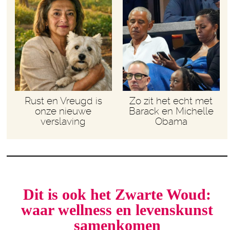
Rust en Vreugd is
Zo zit het echt met
onze nieuwe
Barack en Michelle
verslaving
Obama
Dit is ook het Zwarte Woud:
waar wellness en levenskunst
samenkomen