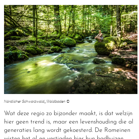
Nördlicher Schwarzwald_Waldbaden ©
Wat deze regio zo bijzonder maakt, is dat welzijn
hier geen trend is, maar een levenshouding die al
generaties lang wordt gekoesterd. De Romeinen
wisten het al en vestigden hier hun badhuizen