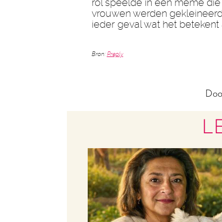
rol speelde in een meme die
vrouwen werden gekleineerd.
ieder geval wat het betekent
Bron:
Preply
Doo
L