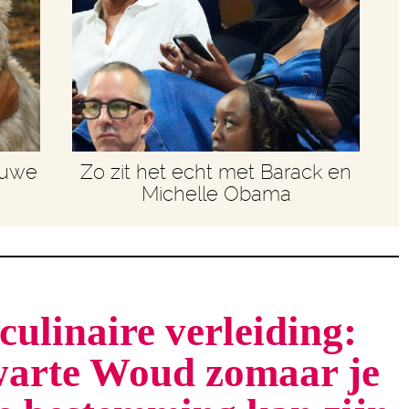
euwe
Zo zit het echt met Barack en
Michelle Obama
culinaire verleiding:
arte Woud zomaar je