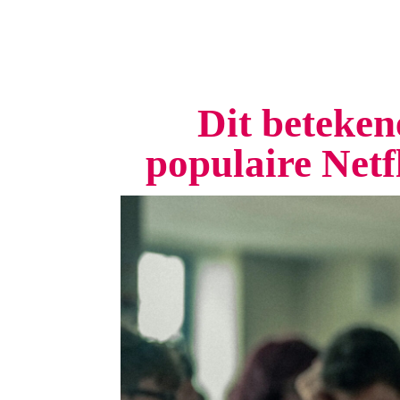
Dit beteken
populaire Netf