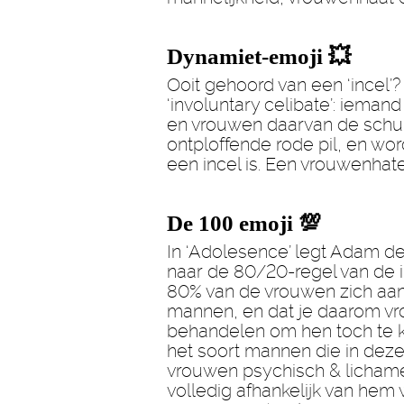
Dynamiet-emoji 💥
Ooit gehoord van een ‘incel’? 
‘involuntary celibate’: iemand 
en vrouwen daarvan de schul
ontploffende rode pil, en wo
een incel is. Een vrouwenhat
De 100 emoji 💯
In ‘Adolesence’ legt Adam dez
naar de 80/20-regel van de 
80% van de vrouwen zich aan
mannen, en dat je daarom v
behandelen om hen toch te k
het soort mannen die in deze
vrouwen psychisch & lichame
volledig afhankelijk van he