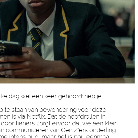
lke dag wel een keer gehoord: heb je
kop te staan van bewondering voor deze
men is via Netflix. Dat de hoofdrollen in
door tieners zorgt ervoor dat we een klein
 van communiceren van Gen Z’ers onderling.
ik me intens oud, maar het is nou eenmaal