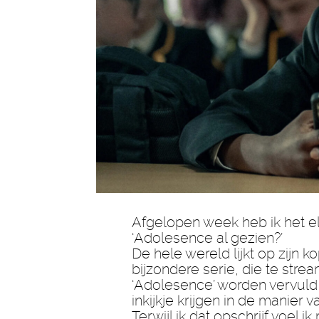
Afgelopen week heb ik het e
‘Adolesence al gezien?’
De hele wereld lijkt op zijn 
bijzondere serie, die te strea
‘Adolesence’ worden vervuld 
inkijkje krijgen in de manier
Terwijl ik dat opschrijf voel 