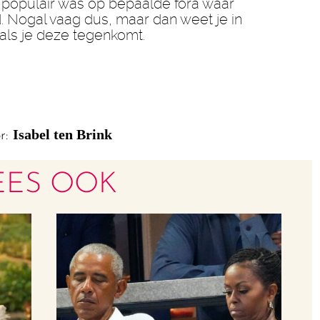
 populair was op bepaalde fora waar
 Nogal vaag dus, maar dan weet je in
 als je deze tegenkomt.
Isabel ten Brink
r:
EES OOK