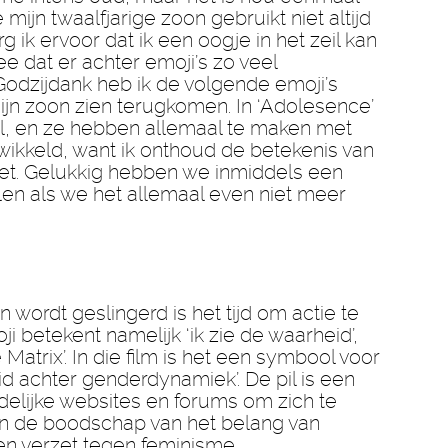
 mijn twaalfjarige zoon gebruikt niet altijd
g ik ervoor dat ik een oogje in het zeil kan
e dat er achter emoji’s zo veel
Godzijdank heb ik de volgende emoji’s
ijn zoon zien terugkomen. In ‘Adolesence’
el, en ze hebben allemaal te maken met
wikkeld, want ik onthoud de betekenis van
niet. Gelukkig hebben we inmiddels een
llen als we het allemaal even niet meer
 wordt geslingerd is het tijd om actie te
 betekent namelijk ‘ik zie de waarheid’,
Matrix’. In die film is het een symbool voor
id achter genderdynamiek’. De pil is een
delijke websites en forums om zich te
an de boodschap van het belang van
en verzet tegen feminisme.