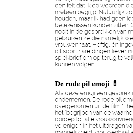
een feit dat ik de woorden die
meteen begrijp. Natuurlijk zor
houden, maar ik had geen ide
betekenissen konden zitten. 
nooit in de gesprekken van m
gebruiken ze die namelijk w
vrouwenhaat. Heftig, én inge
dit soort nare dingen liever 
spiekbrief om op terug te va
kunnen volgen.
De rode pil emoji 💊
Als deze emoji een gesprek in
ondernemen. De rode pil emoji
overgenomen uit de film ‘The 
het ‘begrijpen van de waarhe
oproep tot alle vrouwonvrien
verenigen in het uitdragen v
mannelijkheid, vrouwenhaat 