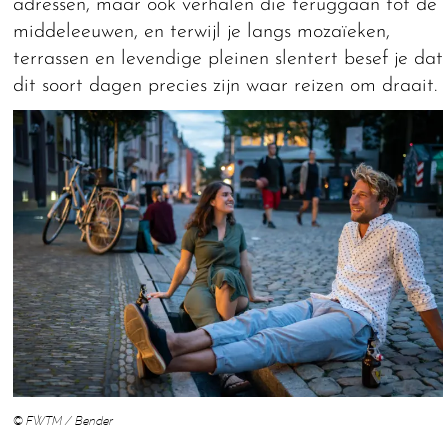
adressen, maar ook verhalen die teruggaan tot de
middeleeuwen, en terwijl je langs mozaïeken,
terrassen en levendige pleinen slentert besef je dat
dit soort dagen precies zijn waar reizen om draait.
© FWTM / Bender