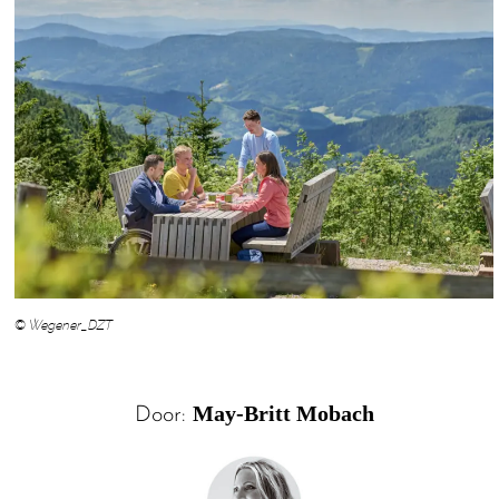
© Wegener_DZT
May-Britt Mobach
Door: