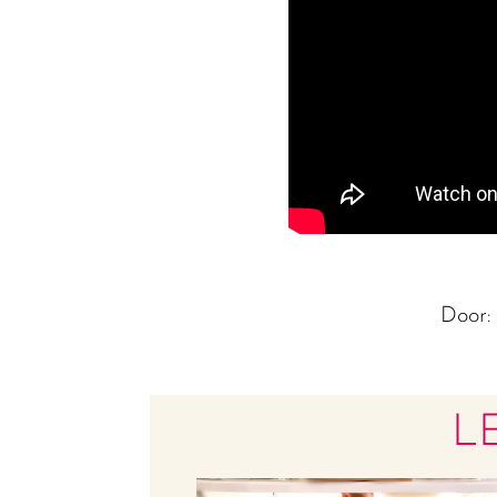
Door
L