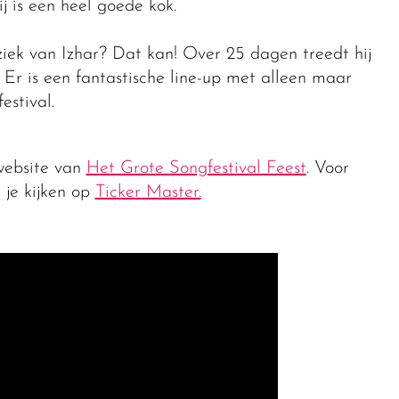
j is een heel goede kok.
ek van Izhar? Dat kan! Over 25 dagen treedt hij
r is een fantastische line-up met alleen maar
estival.
 website van
Het Grote Songfestival Feest
. Voor
 je kijken op
Ticker Master.