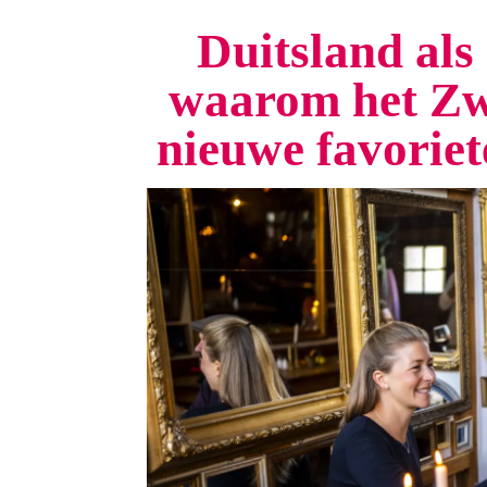
Duitsland als 
waarom het Zw
nieuwe favorie