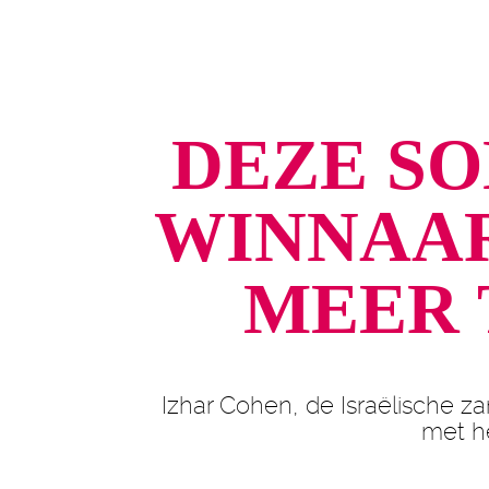
DEZE SO
WINNAAR
MEER 
Izhar Cohen, de Israëlische za
met he