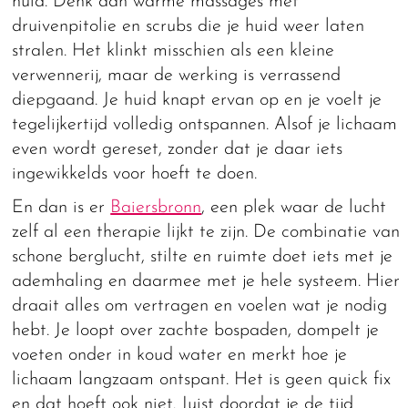
huid. Denk aan warme massages met
druivenpitolie en scrubs die je huid weer laten
stralen. Het klinkt misschien als een kleine
verwennerij, maar de werking is verrassend
diepgaand. Je huid knapt ervan op en je voelt je
tegelijkertijd volledig ontspannen. Alsof je lichaam
even wordt gereset, zonder dat je daar iets
ingewikkelds voor hoeft te doen.
En dan is er
Baiersbronn
, een plek waar de lucht
zelf al een therapie lijkt te zijn. De combinatie van
schone berglucht, stilte en ruimte doet iets met je
ademhaling en daarmee met je hele systeem. Hier
draait alles om vertragen en voelen wat je nodig
hebt. Je loopt over zachte bospaden, dompelt je
voeten onder in koud water en merkt hoe je
lichaam langzaam ontspant. Het is geen quick fix
en dat hoeft ook niet. Juist doordat je de tijd