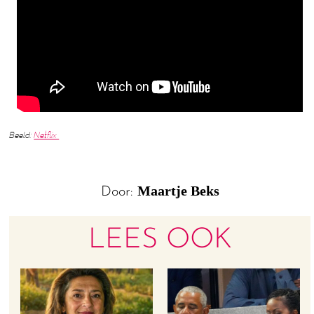
Beeld:
Netflix
Maartje Beks
Door:
LEES OOK