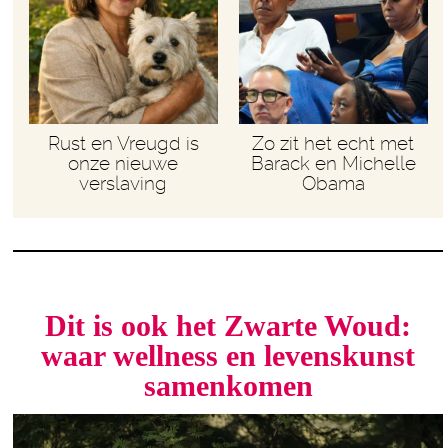
Rust en Vreugd is
Zo zit het echt met
onze nieuwe
Barack en Michelle
verslaving
Obama
Dit is ook het Zwarte Woud:
waar wellness en levenskunst
samenkomen