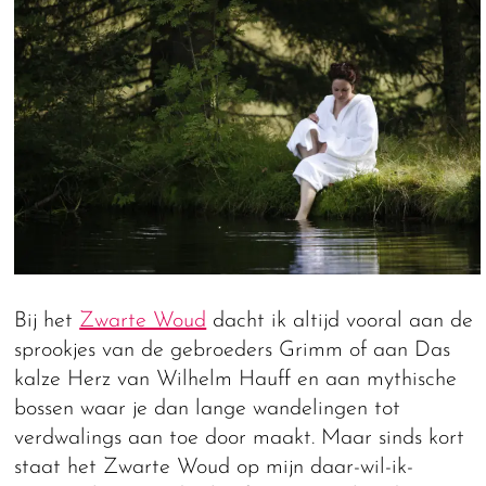
Bij het
Zwarte Woud
dacht ik altijd vooral aan de
sprookjes van de gebroeders Grimm of aan Das
kalze Herz van Wilhelm Hauff en aan mythische
bossen waar je dan lange wandelingen tot
verdwalings aan toe door maakt. Maar sinds kort
staat het Zwarte Woud op mijn daar-wil-ik-