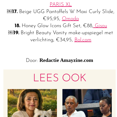
PARIS XL
￼
17.
Beige UGG Pantoffels W Maxi Curly Slide,
€95,95,
Omoda
18.
Honey Glow Icons Gift Set, €88,
Gisou
￼
19.
Bright Beauty Vanity make-upspiegel met
verlichting, €34,95,
Bol.com
Redactie Amayzine.com
Door:
LEES OOK