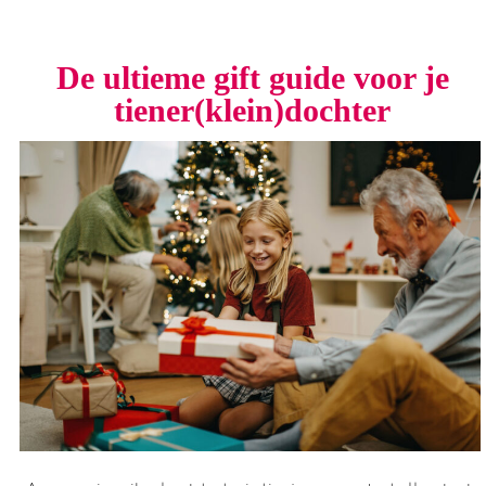
De ultieme gift guide voor je
tiener(klein)dochter