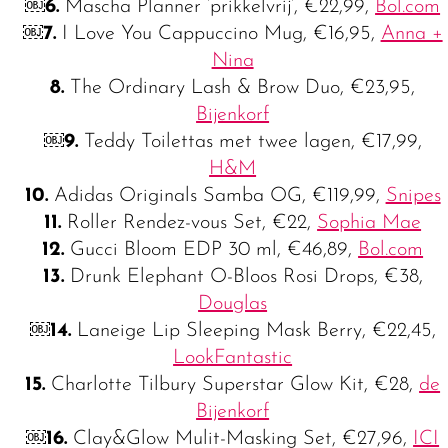
￼
6.
Mascha Planner ‘prikkelvrij’, €22,99,
Bol.com
￼7.
I Love You Cappuccino Mug, €16,95,
Anna +
Nina
8.
The Ordinary Lash & Brow Duo, €23,95,
Bijenkorf
￼
9.
Teddy Toilettas met twee lagen, €17,99,
H&M
10.
Adidas Originals Samba OG, €119,99,
Snipes
11.
Roller Rendez-vous Set, €22,
Sophia Mae
12.
Gucci Bloom EDP 30 ml, €46,89,
Bol.com
13.
Drunk Elephant O-Bloos Rosi Drops, €38,
Douglas
￼
14.
Laneige Lip Sleeping Mask Berry, €22,45,
LookFantastic
15.
Charlotte Tilbury Superstar Glow Kit, €28,
de
Bijenkorf
￼16.
Clay&Glow Mulit-Masking Set, €27,96,
ICI