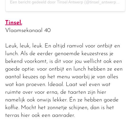
Een bericht gedeeld door Tinsel Antwerp (@tinsel_antwerp)
op
3
Tinsel.
Vlaamsekanaal 40
Leuk, leuk, leuk. En altijd ramvol voor ontbijt en
lunch. Als de eerder genoemde keuzestress je
bekend voorkomt, is dit voor jou wellicht ook een
goede optie: voor ontbijt en lunch hebben ze een
aantal keuzes op het menu waarbij je van alles
wat kan proeven. Ideaal. Laat wel even wat
ruimte over voor erna, de taarten zijn hier
namelijk ook onwijs lekker. Én ze hebben goede
koffie. Mocht het zonnetje schijnen, dan is het
terras hier ook een aanrader.