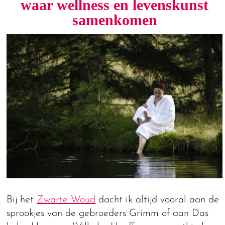
waar wellness en levenskunst
samenkomen
Bij het
Zwarte Woud
dacht ik altijd vooral aan de
sprookjes van de gebroeders Grimm of aan Das