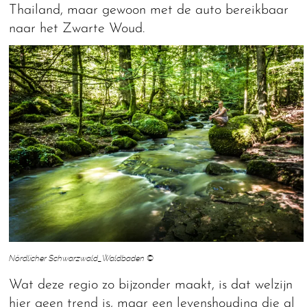
Thailand, maar gewoon met de auto bereikbaar
naar het Zwarte Woud.
Nördlicher Schwarzwald_Waldbaden ©
Wat deze regio zo bijzonder maakt, is dat welzijn
hier geen trend is, maar een levenshouding die al