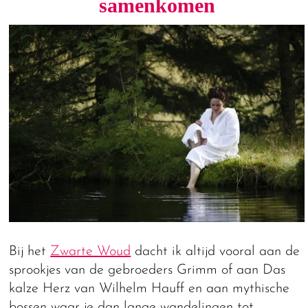
samenkomen
Bij het
Zwarte Woud
dacht ik altijd vooral aan de
sprookjes van de gebroeders Grimm of aan Das
kalze Herz van Wilhelm Hauff en aan mythische
bossen waar je dan lange wandelingen tot