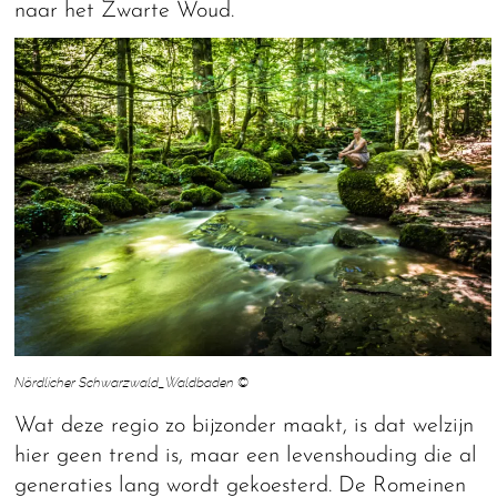
naar het Zwarte Woud.
Nördlicher Schwarzwald_Waldbaden ©
Wat deze regio zo bijzonder maakt, is dat welzijn
hier geen trend is, maar een levenshouding die al
generaties lang wordt gekoesterd. De Romeinen