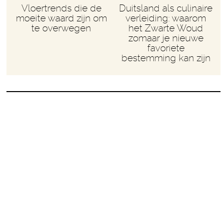
Vloertrends die de
Duitsland als culinaire
moeite waard zijn om
verleiding: waarom
te overwegen
het Zwarte Woud
zomaar je nieuwe
favoriete
bestemming kan zijn
GOEDE HAP:
BIBIMBAP
Bibimbap betekent in het Koreaans letterlijk
‘gemixte (rijst) maaltijd’. Je kunt er vrijwel alle