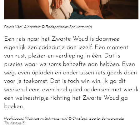
Palais-Vital-Alhambra © Badeparadies Schwarzwald
Een reis naar het Zwarte Woud is daarmee
eigenlijk een cadeautje aan jezelf. Een moment
van rust, plezier en verdieping in één. Dat is
precies waar we soms behoefte aan hebben. Even
weg, even opladen en ondertussen iets goeds doen
voor je toekomst. Dat is toch win win. Ik ga dit
weekend eens even heel goed nadenken met wie ik
een welnesstripje richting het Zwarte Woud ga
boeken.
Hoofdbeeld: Wellness im Schwarzwald © Christoph Eberle_Schwarzwald
Tourismus (5)