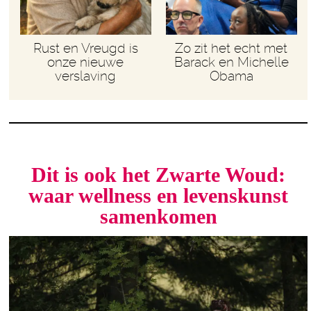
Rust en Vreugd is
Zo zit het echt met
onze nieuwe
Barack en Michelle
verslaving
Obama
Dit is ook het Zwarte Woud:
waar wellness en levenskunst
samenkomen