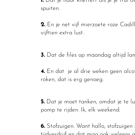
1.
Dat je haar knettert als je je trui 
spuiten.
2.
En je net vijf mierzoete roze Cadi
vijftien extra lust.
3.
Dat de files op maandag altijd lan
4.
En dat je al drie weken geen alcohol
roken, dat is erg genoeg.
5.
Dat je moet tanken, omdat je te lu
pomp te rijden. Ik, elk weekend.
6.
Stofzuigen. Want hallo, stofzuige
tijdverdrijf en dat mag ook weleens