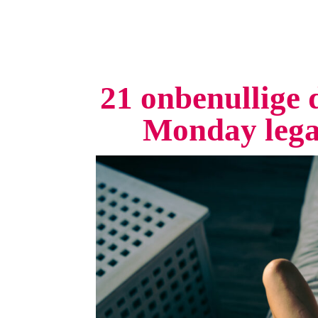
21 onbenullige 
Monday lega