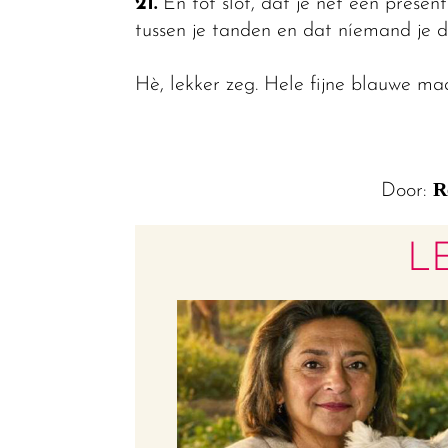
21.
En tot slot, dat je net een prese
tussen je tanden en dat níemand je d
Hè, lekker zeg. Hele fijne blauwe m
R
Door:
L