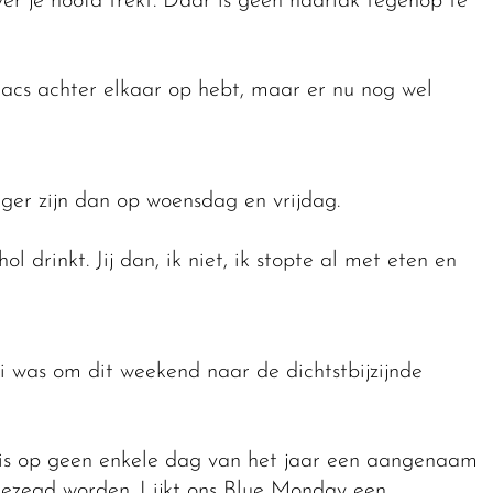
over je hoofd trekt. Daar is geen haarlak tegenop te
llacs achter elkaar op hebt, maar er nu nog wel
ger zijn dan op woensdag en vrijdag.
 drinkt. Jij dan, ik niet, ik stopte al met eten en
i was om dit weekend naar de dichtstbijzijnde
n is op geen enkele dag van het jaar een aangenaam
 gezegd worden. Lijkt ons Blue Monday een