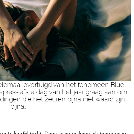
elemaal overtuigd van het fenomeen Blue
epressiefste dag van het jaar graag aan om
ingen die het zeuren bijna niet waard zijn,
bijna…