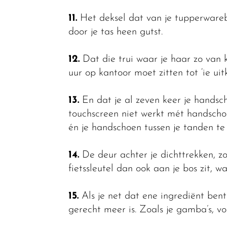
11.
Het deksel dat van je tupperware
door je tas heen gutst.
12.
Dat die trui waar je haar zo van k
uur op kantoor moet zitten tot ‘ie uit
13.
En dat je al zeven keer je hands
touchscreen niet werkt mét handschoe
én je handschoen tussen je tanden t
14.
De deur achter je dichttrekken, zon
fietssleutel dan ook aan je bos zit, wa
15.
Als je net dat ene ingrediënt ben
gerecht meer is. Zoals je gamba’s, v