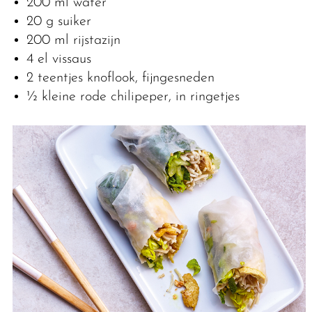
200 ml water
20 g suiker
200 ml rĳstazĳn
4 el vissaus
2 teentjes knoflook, fijngesneden
½ kleine rode chilipeper, in ringetjes