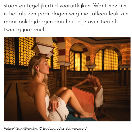
staan en tegelijkertijd vooruitkijken. Want hoe fijn
is het als een paar dagen weg niet alleen leuk zijn,
maar ook bijdragen aan hoe je je over tien of
twintig jaar voelt.
Palais-Vital-Alhambra © Badeparadies Schwarzwald