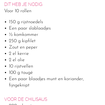
DIT HEB JE NODIG
Voor 10 rollen
150 g rĳstnoedels
Een paar slablaadjes
½ komkommer
250 g kipfilet
Zout en peper
2 el kerrie
2 el olie
10 rĳstvellen
100 g taugé
Een paar blaadjes munt en koriander,
fijngeknipt
VOOR DE CHILISAUS