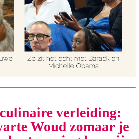
euwe
Zo zit het echt met Barack en
Michelle Obama
culinaire verleiding:
arte Woud zomaar je