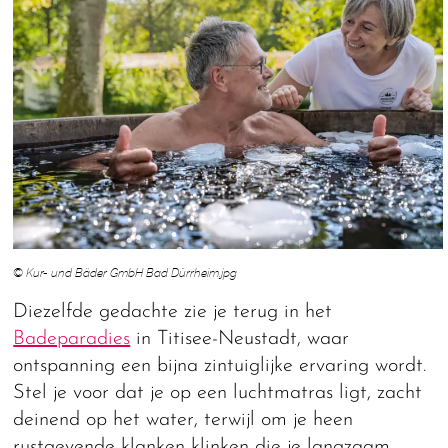
© Kur- und Bäder GmbH Bad Dürrheim.jpg
Diezelfde gedachte zie je terug in het
Badeparadies
in Titisee-Neustadt, waar
ontspanning een bijna zintuiglijke ervaring wordt.
Stel je voor dat je op een luchtmatras ligt, zacht
deinend op het water, terwijl om je heen
rustgevende klanken klinken die je langzaam