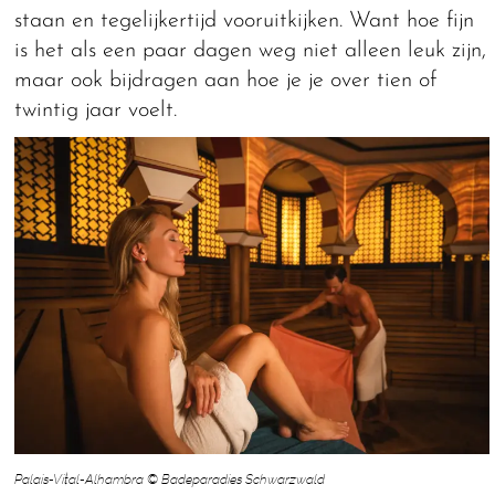
staan en tegelijkertijd vooruitkijken. Want hoe fijn
is het als een paar dagen weg niet alleen leuk zijn,
maar ook bijdragen aan hoe je je over tien of
twintig jaar voelt.
Palais-Vital-Alhambra © Badeparadies Schwarzwald