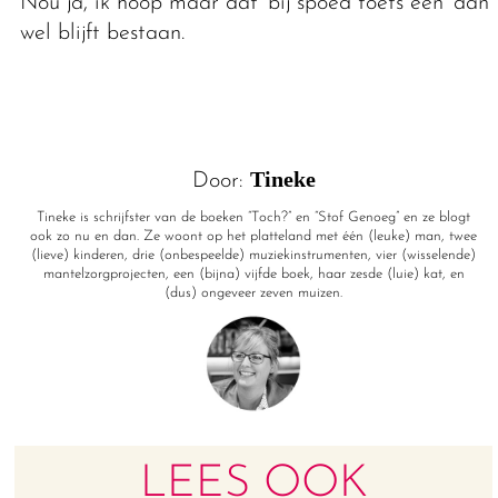
Nou ja, ik hoop maar dat ‘bij spoed toets één’ dan
wel blijft bestaan.
Tineke
Door:
Tineke is schrijfster van de boeken “Toch?” en “Stof Genoeg” en ze blogt
ook zo nu en dan. Ze woont op het platteland met één (leuke) man, twee
(lieve) kinderen, drie (onbespeelde) muziekinstrumenten, vier (wisselende)
mantelzorgprojecten, een (bijna) vijfde boek, haar zesde (luie) kat, en
(dus) ongeveer zeven muizen.
LEES OOK