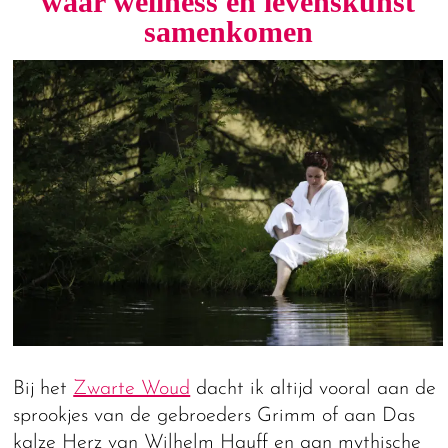
waar wellness en levenskunst
samenkomen
Bij het
Zwarte Woud
dacht ik altijd vooral aan de
sprookjes van de gebroeders Grimm of aan Das
kalze Herz van Wilhelm Hauff en aan mythische