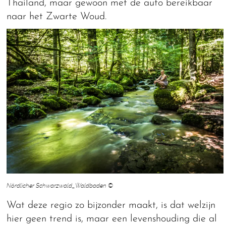
Thailand, maar gewoon met de auto bereikbaar
naar het Zwarte Woud.
Nördlicher Schwarzwald_Waldbaden ©
Wat deze regio zo bijzonder maakt, is dat welzijn
hier geen trend is, maar een levenshouding die al