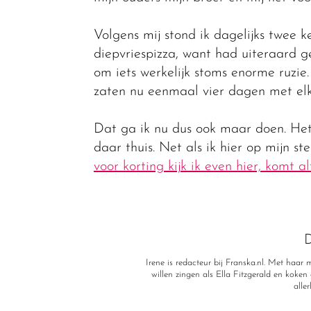
Volgens mij stond ik dagelijks twee 
diepvriespizza, want had uiteraard g
om iets werkelijk stoms enorme ruzie
zaten nu eenmaal vier dagen met elka
Dat ga ik nu dus ook maar doen. Het 
daar thuis. Net als ik hier op mijn s
voor korting kijk ik even hier, komt al
D
Irene is redacteur bij Franska.nl. Met haa
willen zingen als Ella Fitzgerald en koken a
alle