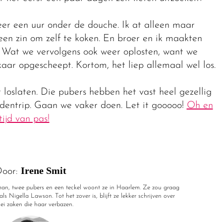
keer een uur onder de douche. Ik at alleen maar
een zin om zelf te koken. En broer en ik maakten
. Wat we vervolgens ook weer oplosten, want we
ar opgescheept. Kortom, het liep allemaal wel los.
loslaten. Die pubers hebben het vast heel gezellig
tedentrip. Gaan we vaker doen. Let it gooooo!
Oh en
tijd van pas!
Irene Smit
oor:
r man, twee pubers en een teckel woont ze in Haarlem. Ze zou graag
ls Nigella Lawson. Tot het zover is, blijft ze lekker schrijven over
rlei zaken die haar verbazen.