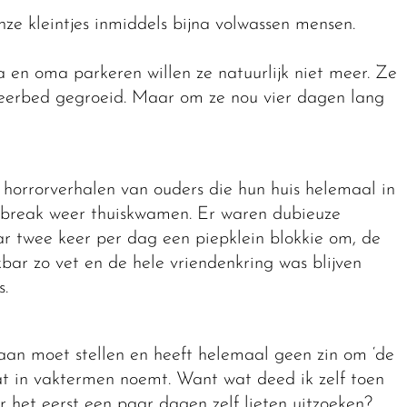
ze kleintjes inmiddels bijna volwassen mensen.
a en oma parkeren willen ze natuurlijk niet meer. Ze
ogeerbed gegroeid. Maar om ze nou vier dagen lang
horrorverhalen van ouders die hun huis helemaal in
t break weer thuiskwamen. Er waren dubieuze
r twee keer per dag een piepklein blokkie om, de
bar zo vet en de hele vriendenkring was blijven
s.
aan moet stellen en heeft helemaal geen zin om ‘de
at in vaktermen noemt. Want wat deed ik zelf toen
r het eerst een paar dagen zelf lieten uitzoeken?