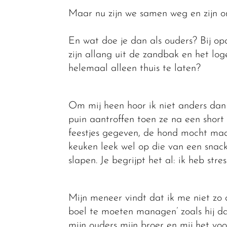
Maar nu zijn we samen weg en zijn on
En wat doe je dan als ouders? Bij op
zijn allang uit de zandbak en het l
helemaal alleen thuis te laten?
Om mij heen hoor ik niet anders dan 
puin aantroffen toen ze na een shor
feestjes gegeven, de hond mocht maa
keuken leek wel op die van een snack
slapen. Je begrijpt het al: ik heb stres
Mijn meneer vindt dat ik me niet zo 
boel te moeten managen’ zoals hij d
mijn ouders mijn broer en mij het voo