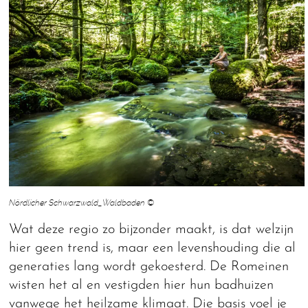
Nördlicher Schwarzwald_Waldbaden ©
Wat deze regio zo bijzonder maakt, is dat welzijn
hier geen trend is, maar een levenshouding die al
generaties lang wordt gekoesterd. De Romeinen
wisten het al en vestigden hier hun badhuizen
vanwege het heilzame klimaat. Die basis voel je