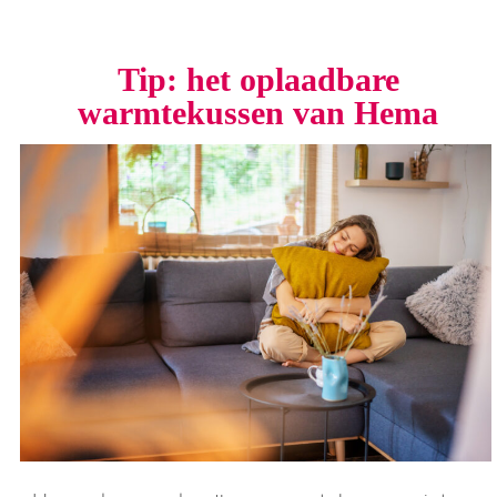
Tip: het oplaadbare
warmtekussen van Hema