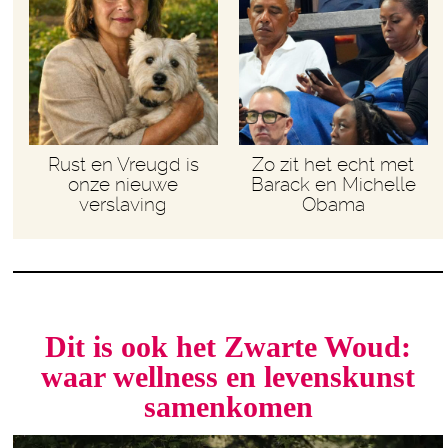
Rust en Vreugd is
Zo zit het echt met
onze nieuwe
Barack en Michelle
verslaving
Obama
Dit is ook het Zwarte Woud:
waar wellness en levenskunst
samenkomen