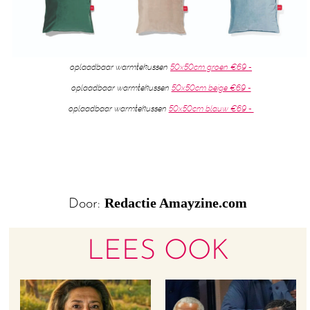
oplaadbaar warmtekussen
50x50cm groen €69,-
oplaadbaar warmtekussen
50x50cm beige €69,-
oplaadbaar warmtekussen
50x50cm blauw €69,-
Redactie Amayzine.com
Door:
LEES OOK