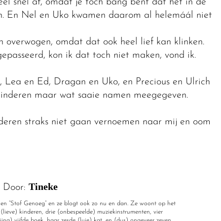
eel snel af, omdat je toch bang bent dat het in de
en. En Nel en Uko kwamen daarom al helemáál niet
n overwogen, omdat dat ook heel lief kan klinken.
passeerd, kon ik dat toch niet maken, vond ik.
, Lea en Ed, Dragan en Uko, en Precious en Ulrich
 kinderen maar wat saaie namen meegegeven.
nderen straks niet gaan vernoemen naar mij en oom
Tineke
Door:
?” en “Stof Genoeg” en ze blogt ook zo nu en dan. Ze woont op het
(lieve) kinderen, drie (onbespeelde) muziekinstrumenten, vier
jna) vijfde boek, haar zesde (luie) kat, en (dus) ongeveer zeven