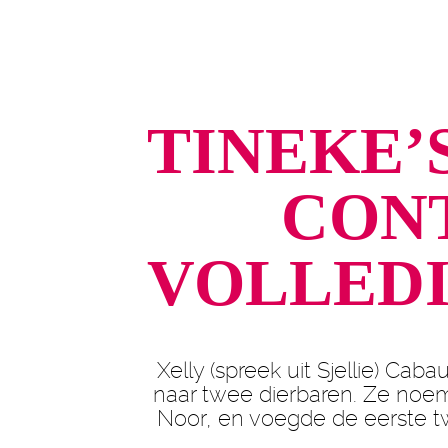
TINEKE’
CONT
VOLLEDI
Xelly (spreek uit Sjellie) Ca
naar twee dierbaren. Ze noem
Noor, en voegde de eerste t