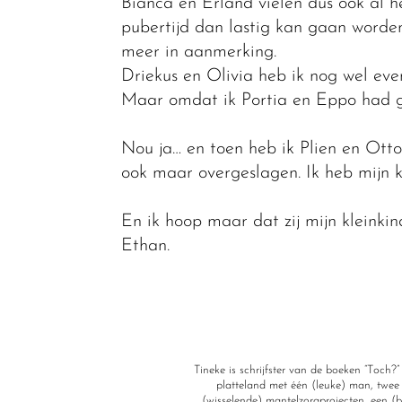
Bianca en Erland vielen dus ook al h
pubertijd dan lastig kan gaan word
meer in aanmerking.
Driekus en Olivia heb ik nog wel eve
Maar omdat ik Portia en Eppo had ge
Nou ja… en toen heb ik Plien en Otto
ook maar overgeslagen. Ik heb mijn
En ik hoop maar dat zij mijn kleinki
Ethan.
Tineke is schrijfster van de boeken “Toch
platteland met één (leuke) man, twee 
(wisselende) mantelzorgprojecten, een (bi