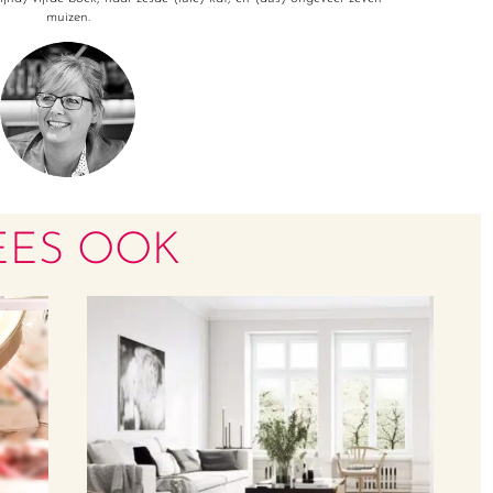
muizen.
EES OOK