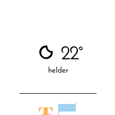
22°
helder