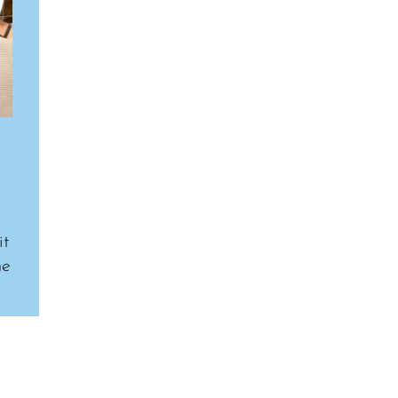
it
ne