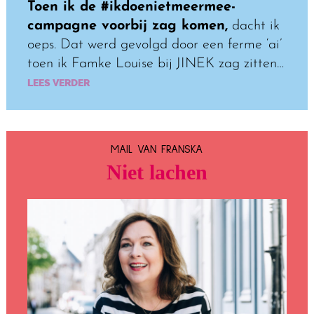
Toen ik de #ikdoenietmeermee-
campagne voorbij zag komen,
dacht ik
oeps. Dat werd gevolgd door een ferme ‘ai’
toen ik Famke Louise bij JINEK zag zitten…
LEES VERDER
MAIL VAN FRANSKA
Niet lachen