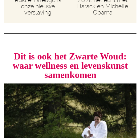
Rust en Vreugd is
Zo zit het echt met
onze nieuwe
Barack en Michelle
verslaving
Obama
Dit is ook het Zwarte Woud:
waar wellness en levenskunst
samenkomen