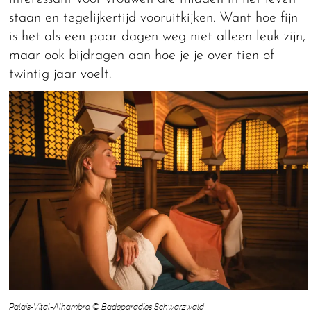
staan en tegelijkertijd vooruitkijken. Want hoe fijn
is het als een paar dagen weg niet alleen leuk zijn,
maar ook bijdragen aan hoe je je over tien of
twintig jaar voelt.
Palais-Vital-Alhambra © Badeparadies Schwarzwald