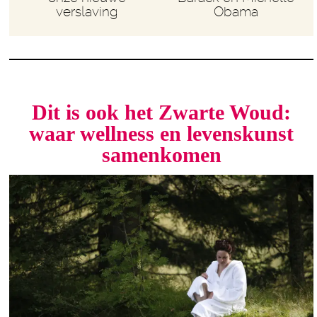
verslaving
Obama
Dit is ook het Zwarte Woud:
waar wellness en levenskunst
samenkomen