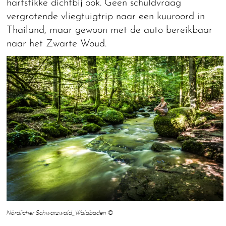
hartstikke dichtbij ook. Geen schuldvraag
vergrotende vliegtuigtrip naar een kuuroord in
Thailand, maar gewoon met de auto bereikbaar
naar het Zwarte Woud.
Nördlicher Schwarzwald_Waldbaden ©