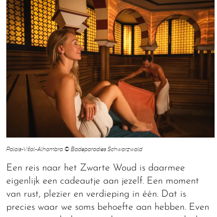
Palais-Vital-Alhambra © Badeparadies Schwarzwald
Een reis naar het Zwarte Woud is daarmee
eigenlijk een cadeautje aan jezelf. Een moment
van rust, plezier en verdieping in één. Dat is
precies waar we soms behoefte aan hebben. Even