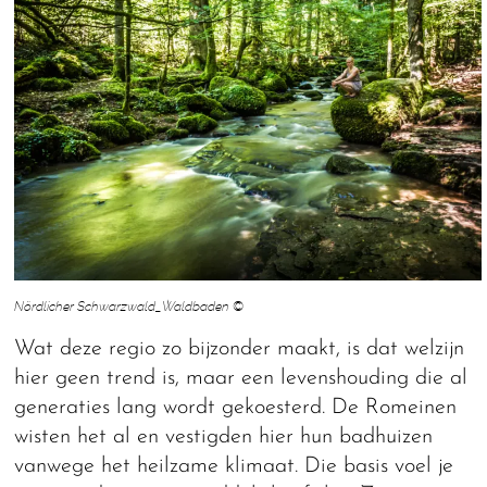
Nördlicher Schwarzwald_Waldbaden ©
Wat deze regio zo bijzonder maakt, is dat welzijn
hier geen trend is, maar een levenshouding die al
generaties lang wordt gekoesterd. De Romeinen
wisten het al en vestigden hier hun badhuizen
vanwege het heilzame klimaat. Die basis voel je