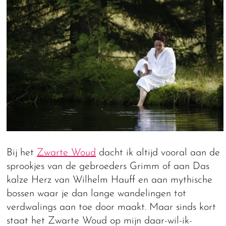
Bij het
Zwarte Woud
dacht ik altijd vooral aan de
sprookjes van de gebroeders Grimm of aan Das
kalze Herz van Wilhelm Hauff en aan mythische
bossen waar je dan lange wandelingen tot
verdwalings aan toe door maakt. Maar sinds kort
staat het Zwarte Woud op mijn daar-wil-ik-