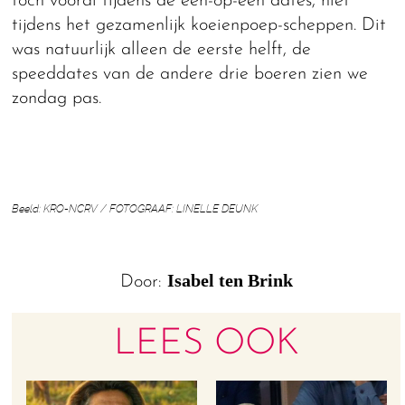
toch vooral tijdens de één-op-één dates, niet
tijdens het gezamenlijk koeienpoep-scheppen. Dit
was natuurlijk alleen de eerste helft, de
speeddates van de andere drie boeren zien we
zondag pas.
Beeld: KRO-NCRV / FOTOGRAAF: LINELLE DEUNK
Isabel ten Brink
Door:
LEES OOK