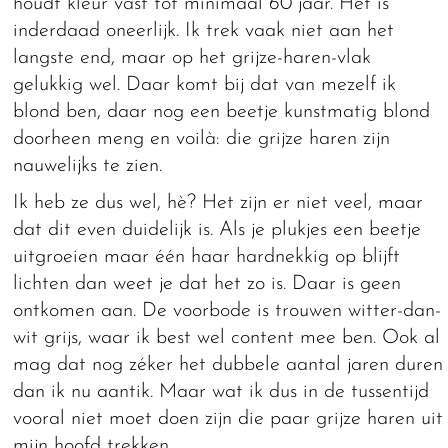
houdt kleur vast tot minimaal 60 jaar. Het is
inderdaad oneerlijk. Ik trek vaak niet aan het
langste end, maar op het grijze-haren-vlak
gelukkig wel. Daar komt bij dat van mezelf ik
blond ben, daar nog een beetje kunstmatig blond
doorheen meng en voilà: die grijze haren zijn
nauwelijks te zien.
Ik heb ze dus wel, hè? Het zijn er niet veel, maar
dat dit even duidelijk is. Als je plukjes een beetje
uitgroeien maar één haar hardnekkig op blijft
lichten dan weet je dat het zo is. Daar is geen
ontkomen aan. De voorbode is trouwen witter-dan-
wit grijs, waar ik best wel content mee ben. Ook al
mag dat nog zéker het dubbele aantal jaren duren
dan ik nu aantik. Maar wat ik dus in de tussentijd
vooral niet moet doen zijn die paar grijze haren uit
mijn hoofd trekken.