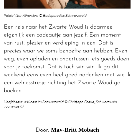
Palais-Vital-Alhambra © Badeparadies Schwarzwald
Een reis naar het Zwarte Woud is daarmee
eigenlijk een cadeautje aan jezelf. Een moment
van rust, plezier en verdieping in één. Dat is
precies waar we soms behoefte aan hebben. Even
weg, even opladen en ondertussen iets goeds doen
voor je toekomst. Dat is toch win win. Ik ga dit
weekend eens even heel goed nadenken met wie ik
een welnesstripje richting het Zwarte Woud ga
boeken.
Hoofdbeeld: Wellness im Schwarzwald © Christoph Eberle_Schwarzwald
Tourismus (5)
May-Britt Mobach
Door: