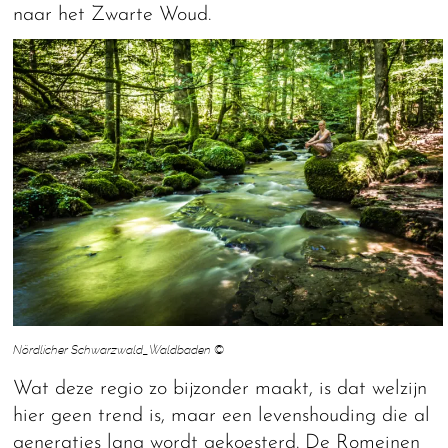
naar het Zwarte Woud.
Nördlicher Schwarzwald_Waldbaden ©
Wat deze regio zo bijzonder maakt, is dat welzijn
hier geen trend is, maar een levenshouding die al
generaties lang wordt gekoesterd. De Romeinen