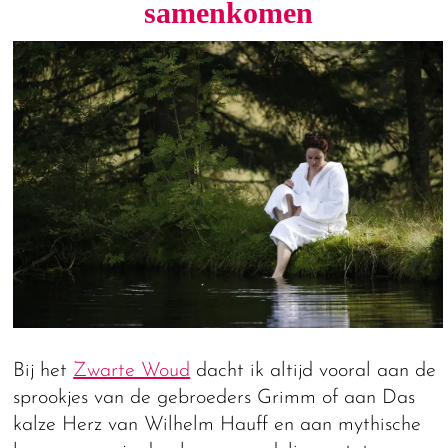
samenkomen
Bij het
Zwarte Woud
dacht ik altijd vooral aan de
sprookjes van de gebroeders Grimm of aan Das
kalze Herz van Wilhelm Hauff en aan mythische