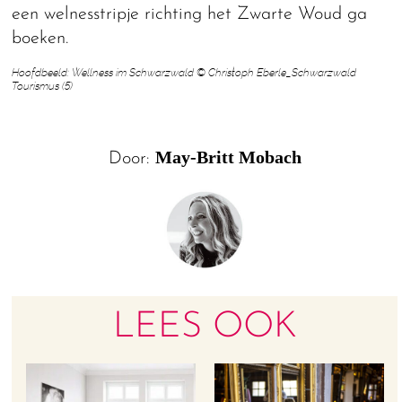
een welnesstripje richting het Zwarte Woud ga
boeken.
Hoofdbeeld: Wellness im Schwarzwald © Christoph Eberle_Schwarzwald
Tourismus (5)
May-Britt Mobach
Door:
LEES OOK