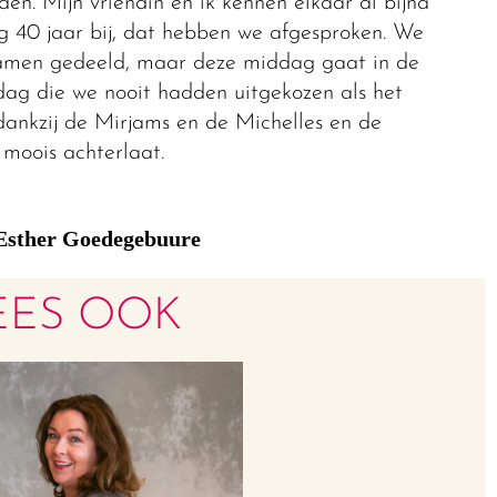
den. Mijn vriendin en ik kennen elkaar al bijna
g 40 jaar bij, dat hebben we afgesproken. We
samen gedeeld, maar deze middag gaat in de
dag die we nooit hadden uitgekozen als het
dankzij de Mirjams en de Michelles en de
 moois achterlaat.
Esther Goedegebuure
EES OOK