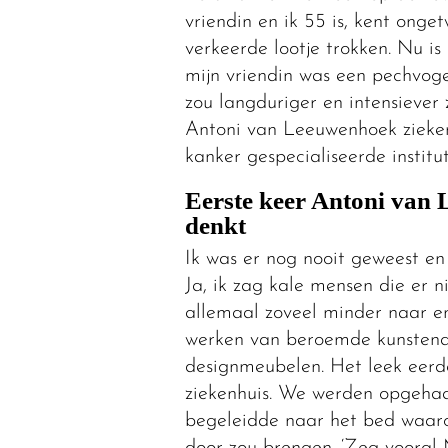
vriendin en ik 55 is, kent onge
verkeerde lootje trokken. Nu is
mijn vriendin was een pechvogel
zou langduriger en intensiever
Antoni van Leeuwenhoek zieken
kanker gespecialiseerde institut
Eerste keer Antoni van 
denkt
Ik was er nog nooit geweest en
Ja, ik zag kale mensen die er 
allemaal zoveel minder naar e
werken van beroemde kunstenaar
designmeubelen. Het leek eerd
ziekenhuis. We werden opgehaa
begeleidde naar het bed waaro
door zou brengen. ‘Zeg vooral M