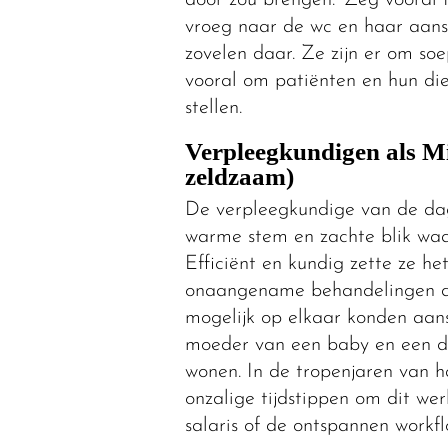
vroeg naar de wc en haar aansp
zovelen daar. Ze zijn er om so
vooral om patiënten en hun di
stellen.
Verpleegkundigen als Mi
zeldzaam)
De verpleegkundige van de dag
warme stem en zachte blik waa
Efficiënt en kundig zette ze he
onaangename behandelingen di
mogelijk op elkaar konden aans
moeder van een baby en een d
wonen. In de tropenjaren van h
onzalige tijdstippen om dit we
salaris of de ontspannen workfl