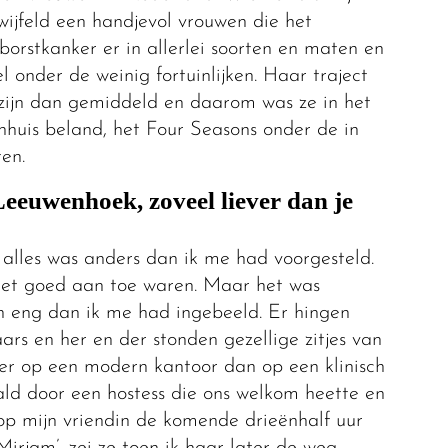
twijfeld een handjevol vrouwen die het
 borstkanker er in allerlei soorten en maten en
 onder de weinig fortuinlijken. Haar traject
 zijn dan gemiddeld en daarom was ze in het
huis beland, het Four Seasons onder de in
en.
Leeuwenhoek, zoveel liever dan je
 alles was anders dan ik me had voorgesteld.
niet goed aan toe waren. Maar het was
n eng dan ik me had ingebeeld. Er hingen
s en her en der stonden gezellige zitjes van
er op een modern kantoor dan op een klinisch
ld door een hostess die ons welkom heette en
p mijn vriendin de komende drieënhalf uur
irjam’, zei ze toen ik haar later de weg