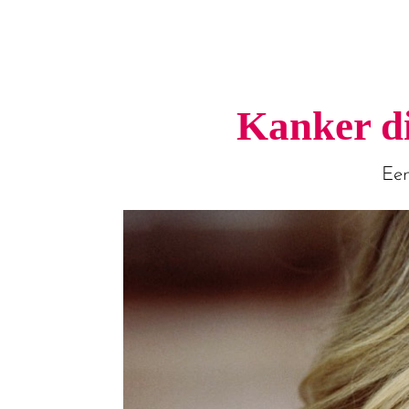
Kanker di
Een