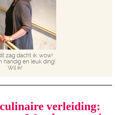
dit zag dacht ik: wow!
n handig en leuk ding!
Wil ik!
culinaire verleiding: