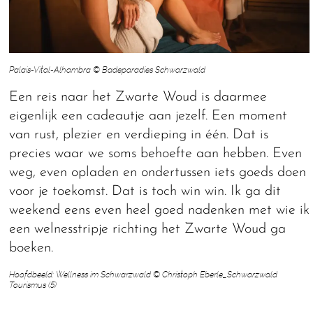
Palais-Vital-Alhambra © Badeparadies Schwarzwald
Een reis naar het Zwarte Woud is daarmee
eigenlijk een cadeautje aan jezelf. Een moment
van rust, plezier en verdieping in één. Dat is
precies waar we soms behoefte aan hebben. Even
weg, even opladen en ondertussen iets goeds doen
voor je toekomst. Dat is toch win win. Ik ga dit
weekend eens even heel goed nadenken met wie ik
een welnesstripje richting het Zwarte Woud ga
boeken.
Hoofdbeeld: Wellness im Schwarzwald © Christoph Eberle_Schwarzwald
Tourismus (5)