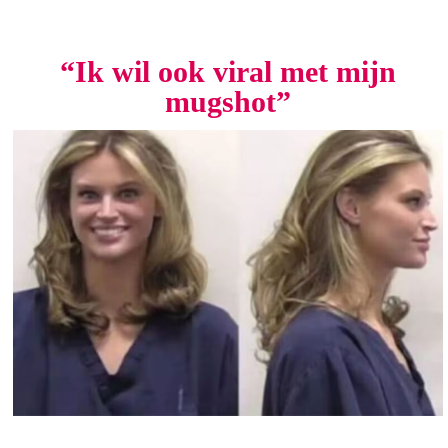
“Ik wil ook viral met mijn
mugshot”