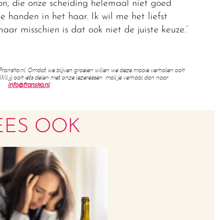
n, die onze scheiding helemaal niet goed
e handen in het haar. Ik wil me het liefst
r misschien is dat ook niet de juiste keuze.’
op Franska.nl. Omdat we blijven groeien willen we deze mooie verhalen ook
l jij ook iets delen met onze lezeressen, mail je verhaal dan naar
info@franska.nl
.’
EES OOK