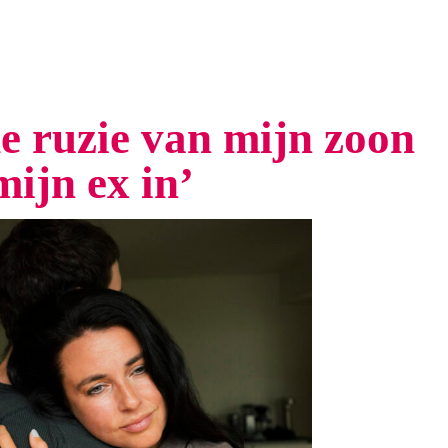
de ruzie van mijn zoon
mijn ex in’