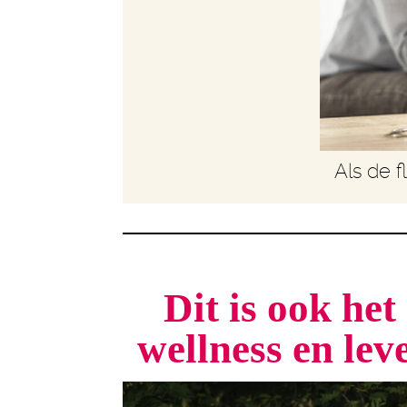
Als de f
Dit is ook he
wellness en le