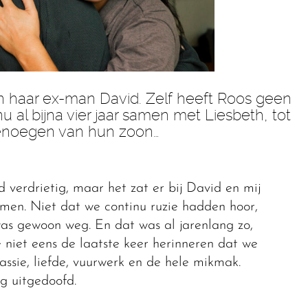
van haar ex-man David. Zelf heeft Roos geen
u al bijna vier jaar samen met Liesbeth, tot
enoegen van hun zoon…
ijd verdrietig, maar het zat er bij David en mij
omen. Niet dat we continu ruzie hadden hoor,
 was gewoon weg. En dat was al jarenlang zo,
e niet eens de laatste keer herinneren dat we
assie, liefde, vuurwerk en de hele mikmak.
g uitgedoofd.