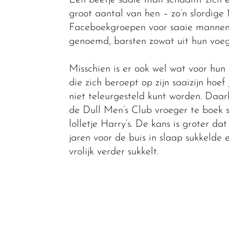
Een beetje saaie man schaamt zich er
groot aantal van hen – zo’n slordige 1
Faceboekgroepen voor saaie mannen.
genoemd, barsten zowat uit hun voegen
Misschien is er ook wel wat voor hu
die zich beroept op zijn saaizijn ho
niet teleurgesteld kunt worden. Daarb
de Dull Men’s Club vroeger te boek s
lolletje Harry’s. De kans is groter d
jaren voor de buis in slaap sukkelde
vrolijk verder sukkelt.