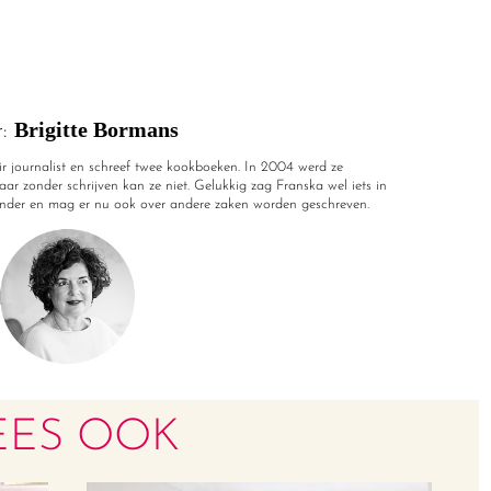
Brigitte Bormans
r:
air journalist en schreef twee kookboeken. In 2004 werd ze
ar zonder schrijven kan ze niet. Gelukkig zag Franska wel iets in
nder en mag er nu ook over andere zaken worden geschreven.
EES OOK