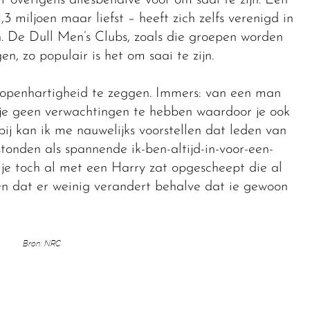
 overigens allesbehalve voor om saai te zijn. Een
,3 miljoen maar liefst – heeft zich zelfs verenigd in
 De Dull Men’s Clubs, zoals die groepen worden
, zo populair is het om saai te zijn.
n openhartigheid te zeggen. Immers: van een man
ef je geen verwachtingen te hebben waardoor je ook
ij kan ik me nauwelijks voorstellen dat leden van
tonden als spannende ik-ben-altijd-in-voor-een-
at je toch al met een Harry zat opgescheept die al
 en dat er weinig verandert behalve dat ie gewoon
Bron: NRC