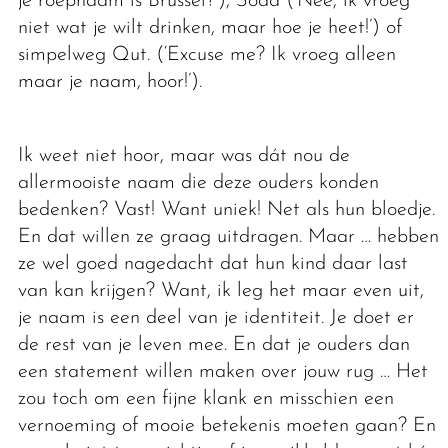
je roepnaam is Brussel?’), Soda (‘Nee, ik vroeg
niet wat je wilt drinken, maar hoe je heet!’) of
simpelweg Qut. (‘Excuse me? Ik vroeg alleen
maar je naam, hoor!’).
Ik weet niet hoor, maar was dát nou de
allermooiste naam die deze ouders konden
bedenken? Vast! Want uniek! Net als hun bloedje.
En dat willen ze graag uitdragen. Maar … hebben
ze wel goed nagedacht dat hun kind daar last
van kan krijgen? Want, ik leg het maar even uit,
je naam is een deel van je identiteit. Je doet er
de rest van je leven mee. En dat je ouders dan
een statement willen maken over jouw rug … Het
zou toch om een fijne klank en misschien een
vernoeming of mooie betekenis moeten gaan? En