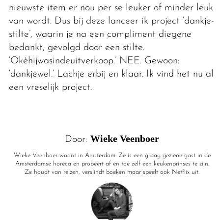
nieuwste item er nou per se leuker of minder leuk
van wordt. Dus bij deze lanceer ik project ‘dankje-
stilte’, waarin je na een compliment diegene
bedankt, gevolgd door een stilte.
‘Okéhijwasindeuitverkoop.’ NEE. Gewoon:
‘dankjewel.’ Lachje erbij en klaar. Ik vind het nu al
een vreselijk project.
Wieke Veenboer
Door:
Wieke Veenboer woont in Amsterdam. Ze is een graag geziene gast in de
Amsterdamse horeca en probeert af en toe zelf een keukenprinses te zijn.
Ze houdt van reizen, verslindt boeken maar speelt ook Netflix uit.