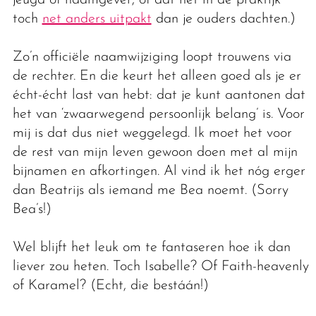
jeugd of naamgever, of dat het in de praktijk
toch
net anders uitpakt
dan je ouders dachten.)
Zo’n officiële naamwijziging loopt trouwens via
de rechter. En die keurt het alleen goed als je er
écht-écht last van hebt: dat je kunt aantonen dat
het van ‘zwaarwegend persoonlijk belang’ is. Voor
mij is dat dus niet weggelegd. Ik moet het voor
de rest van mijn leven gewoon doen met al mijn
bijnamen en afkortingen. Al vind ik het nóg erger
dan Beatrijs als iemand me Bea noemt. (Sorry
Bea’s!)
Wel blijft het leuk om te fantaseren hoe ik dan
liever zou heten. Toch Isabelle? Of Faith-heavenly
of Karamel? (Echt, die bestáán!)