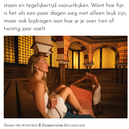
staan en tegelijkertijd vooruitkijken. Want hoe fijn
is het als een paar dagen weg niet alleen leuk zijn,
maar ook bijdragen aan hoe je je over tien of
twintig jaar voelt.
Palais-Vital-Alhambra © Badeparadies Schwarzwald