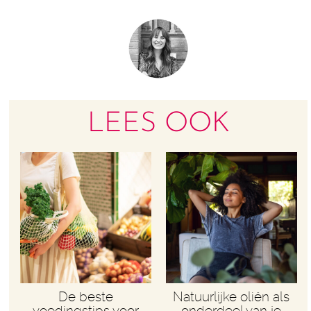
LEES OOK
De beste
Natuurlijke oliën als
voedingstips voor
onderdeel van je