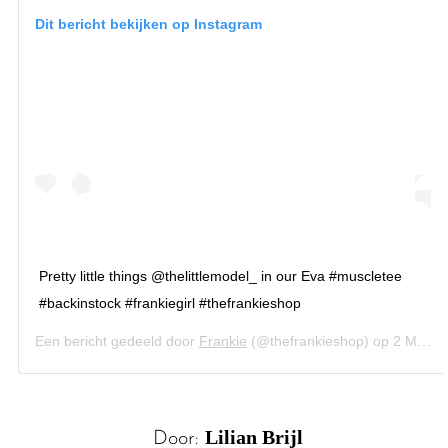
Dit bericht bekijken op Instagram
Pretty little things @thelittlemodel_ in our Eva #muscletee
#backinstock #frankiegirl #thefrankieshop
Een bericht gedeeld door
Frankie
(@thefrankieshop) op
2 Mrt 2020 om 9:20 (PST)
Lilian Brijl
Door: