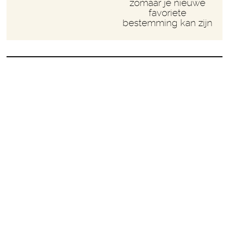
zomaar je nieuwe
favoriete
bestemming kan zijn
BERT VISSCHER –
HIJ WORDT
VANZELF MOE
Laatst schreef ik over Herman Finkers, een van de
beste cabaretiers van het land. In die categorie
schaar ik ook Bert Visscher.