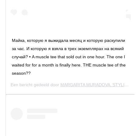
Майка, которую я выжидала месяц и которую раскупили
за час. И которую я взяла в трех экземплярах на всякий
случай? • A muscle tee that sold out in one hour. The one I
waited for for a month is finally here. THE muscle tee of the
season??
Een bericht gedeeld door
MARGARITA MURADOVA. STYLIST
(@