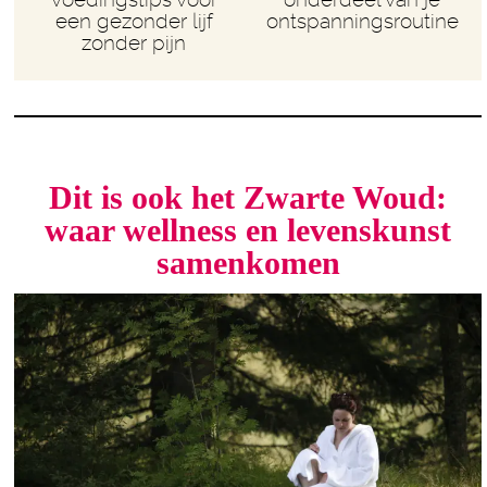
een gezonder lijf
ontspanningsroutine
zonder pijn
Dit is ook het Zwarte Woud:
waar wellness en levenskunst
samenkomen