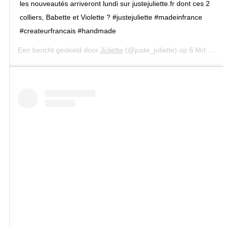
les nouveautés arriveront lundi sur justejuliette.fr dont ces 2
colliers, Babette et Violette ? #justejuliette #madeinfrance
#createurfrancais #handmade
Een bericht gedeeld door
Juliette
(@juste_juliette) op
6 Mrt 2020 om 10:01 (PST)